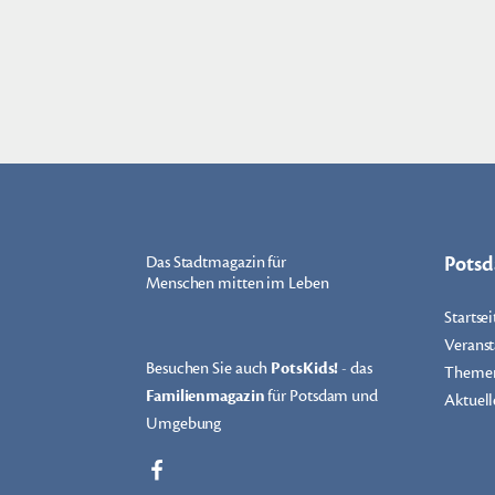
Pots
Das Stadtmagazin für
Menschen mitten im Leben
Startsei
Veranst
Besuchen Sie auch
PotsKids!
- das
Theme
Familienmagazin
für Potsdam und
Aktuell
Umgebung