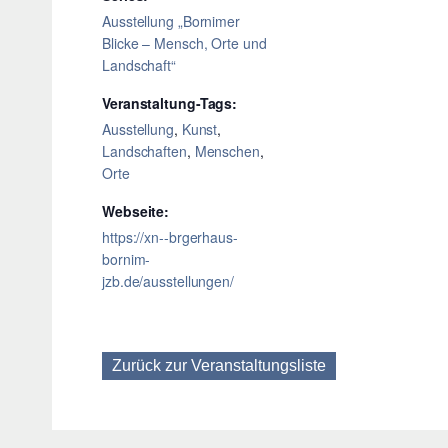
Ausstellung „Bornimer
Blicke – Mensch, Orte und
Landschaft“
Veranstaltung-Tags:
Ausstellung
,
Kunst
,
Landschaften
,
Menschen
,
Orte
Webseite:
https://xn--brgerhaus-
bornim-
jzb.de/ausstellungen/
Zurück zur Veranstaltungsliste