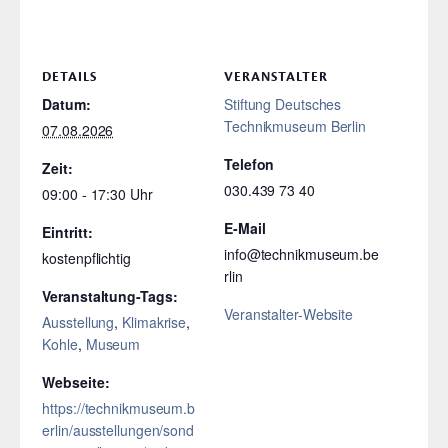
DETAILS
VERANSTALTER
Datum:
Stiftung Deutsches
Technikmuseum Berlin
07.08.2026
Telefon
Zeit:
030.439 73 40
09:00 - 17:30
E-Mail
Eintritt:
info@technikmuseum.be
kostenpflichtig
rlin
Veranstaltung-Tags:
Veranstalter-Website
Ausstellung
,
Klimakrise
,
Kohle
,
Museum
Webseite:
https://technikmuseum.b
erlin/ausstellungen/sond