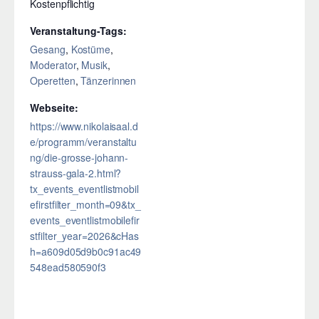
Kostenpflichtig
Veranstaltung-Tags:
Gesang
,
Kostüme
,
Moderator
,
Musik
,
Operetten
,
Tänzerinnen
Webseite:
https://www.nikolaisaal.d
e/programm/veranstaltu
ng/die-grosse-johann-
strauss-gala-2.html?
tx_events_eventlistmobil
efirstfilter_month=09&tx_
events_eventlistmobilefir
stfilter_year=2026&cHas
h=a609d05d9b0c91ac49
548ead580590f3