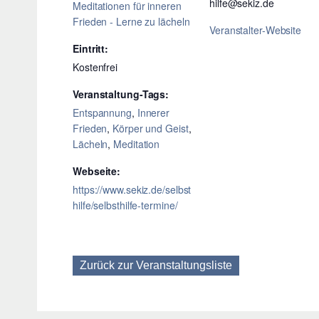
hilfe@sekiz.de
Meditationen für inneren
Frieden - Lerne zu lächeln
Veranstalter-Website
Eintritt:
Kostenfrei
Veranstaltung-Tags:
Entspannung
,
Innerer
Frieden
,
Körper und Geist
,
Lächeln
,
Meditation
Webseite:
https://www.sekiz.de/selbst
hilfe/selbsthilfe-termine/
Zurück zur Veranstaltungsliste