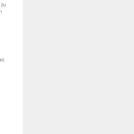
 zu
n
ir,