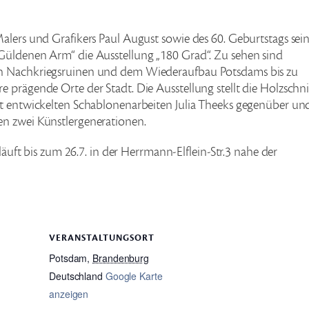
alers und Grafikers Paul August sowie des 60. Geburtstags sei
Güldenen Arm“ die Ausstellung „180 Grad“. Zu sehen sind
en Nachkriegsruinen und dem Wiederaufbau Potsdams bis zu
 prägende Orte der Stadt. Die Ausstellung stellt die Holzschni
rt entwickelten Schablonenarbeiten Julia Theeks gegenüber un
en zwei Künstlergenerationen.
 läuft bis zum 26.7. in der Herrmann-Elflein-Str.3 nahe der
VERANSTALTUNGSORT
Potsdam
,
Brandenburg
Deutschland
Google Karte
anzeigen