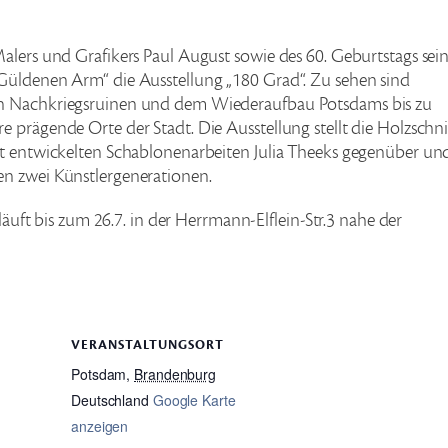
alers und Grafikers Paul August sowie des 60. Geburtstags sei
Güldenen Arm“ die Ausstellung „180 Grad“. Zu sehen sind
en Nachkriegsruinen und dem Wiederaufbau Potsdams bis zu
 prägende Orte der Stadt. Die Ausstellung stellt die Holzschni
rt entwickelten Schablonenarbeiten Julia Theeks gegenüber un
en zwei Künstlergenerationen.
 läuft bis zum 26.7. in der Herrmann-Elflein-Str.3 nahe der
VERANSTALTUNGSORT
Potsdam
,
Brandenburg
Deutschland
Google Karte
anzeigen