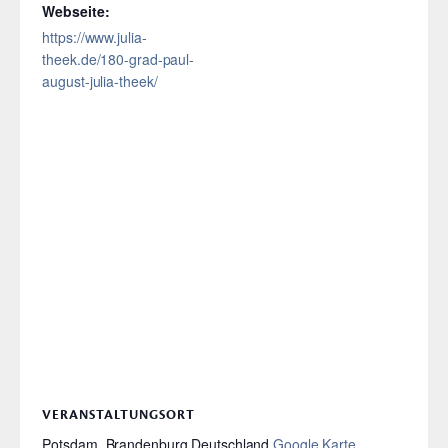
Webseite:
https://www.julia-
theek.de/180-grad-paul-
august-julia-theek/
VERANSTALTUNGSORT
Potsdam
,
Brandenburg
Deutschland
Google Karte