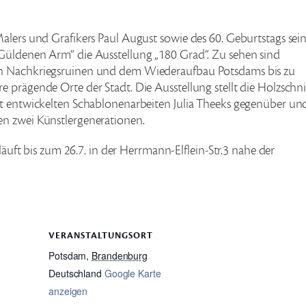
alers und Grafikers Paul August sowie des 60. Geburtstags sei
Güldenen Arm“ die Ausstellung „180 Grad“. Zu sehen sind
en Nachkriegsruinen und dem Wiederaufbau Potsdams bis zu
 prägende Orte der Stadt. Die Ausstellung stellt die Holzschni
rt entwickelten Schablonenarbeiten Julia Theeks gegenüber un
en zwei Künstlergenerationen.
 läuft bis zum 26.7. in der Herrmann-Elflein-Str.3 nahe der
VERANSTALTUNGSORT
Potsdam
,
Brandenburg
Deutschland
Google Karte
anzeigen