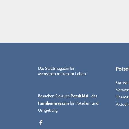
Pots
Das Stadtmagazin für
Menschen mitten im Leben
Startsei
Veranst
Besuchen Sie auch
PotsKids!
- das
Theme
Familienmagazin
für Potsdam und
Aktuell
Umgebung