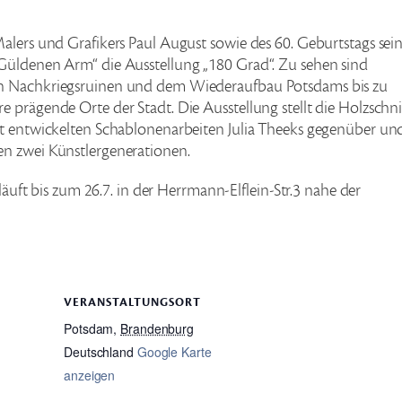
alers und Grafikers Paul August sowie des 60. Geburtstags sei
Güldenen Arm“ die Ausstellung „180 Grad“. Zu sehen sind
en Nachkriegsruinen und dem Wiederaufbau Potsdams bis zu
 prägende Orte der Stadt. Die Ausstellung stellt die Holzschni
rt entwickelten Schablonenarbeiten Julia Theeks gegenüber un
en zwei Künstlergenerationen.
 läuft bis zum 26.7. in der Herrmann-Elflein-Str.3 nahe der
VERANSTALTUNGSORT
Potsdam
,
Brandenburg
Deutschland
Google Karte
anzeigen