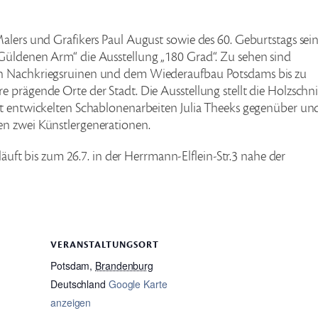
alers und Grafikers Paul August sowie des 60. Geburtstags sei
Güldenen Arm“ die Ausstellung „180 Grad“. Zu sehen sind
en Nachkriegsruinen und dem Wiederaufbau Potsdams bis zu
 prägende Orte der Stadt. Die Ausstellung stellt die Holzschni
rt entwickelten Schablonenarbeiten Julia Theeks gegenüber un
en zwei Künstlergenerationen.
 läuft bis zum 26.7. in der Herrmann-Elflein-Str.3 nahe der
VERANSTALTUNGSORT
Potsdam
,
Brandenburg
Deutschland
Google Karte
anzeigen