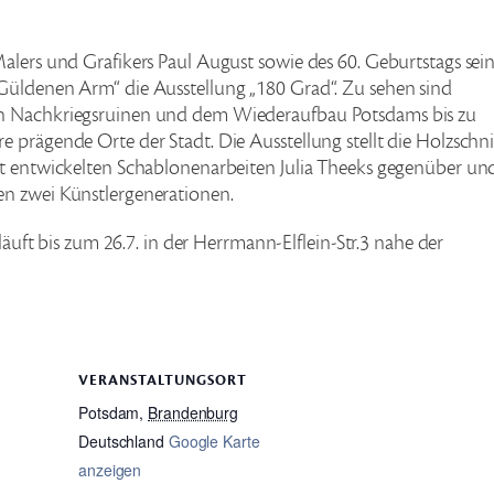
alers und Grafikers Paul August sowie des 60. Geburtstags sei
Güldenen Arm“ die Ausstellung „180 Grad“. Zu sehen sind
en Nachkriegsruinen und dem Wiederaufbau Potsdams bis zu
 prägende Orte der Stadt. Die Ausstellung stellt die Holzschni
rt entwickelten Schablonenarbeiten Julia Theeks gegenüber un
en zwei Künstlergenerationen.
 läuft bis zum 26.7. in der Herrmann-Elflein-Str.3 nahe der
VERANSTALTUNGSORT
Potsdam
,
Brandenburg
Deutschland
Google Karte
anzeigen