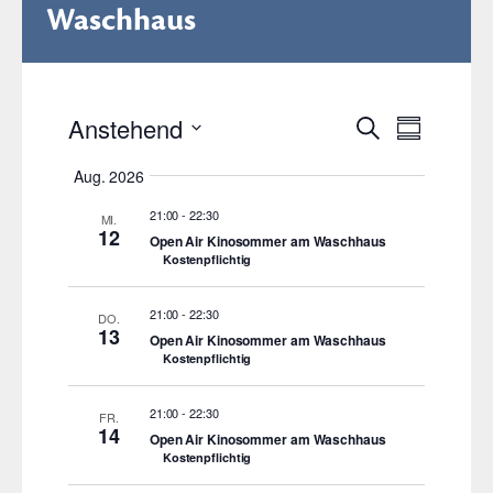
Waschhaus
Veranstalt
Veransta
Anstehend
Suche
Summary
Ansicht
Select
Suche
Aug. 2026
Navigat
date.
und
21:00
-
22:30
MI.
Ansichten,
12
Open Air Kinosommer am Waschhaus
Kostenpflichtig
Navigation
21:00
-
22:30
DO.
13
Open Air Kinosommer am Waschhaus
Kostenpflichtig
21:00
-
22:30
FR.
14
Open Air Kinosommer am Waschhaus
Kostenpflichtig